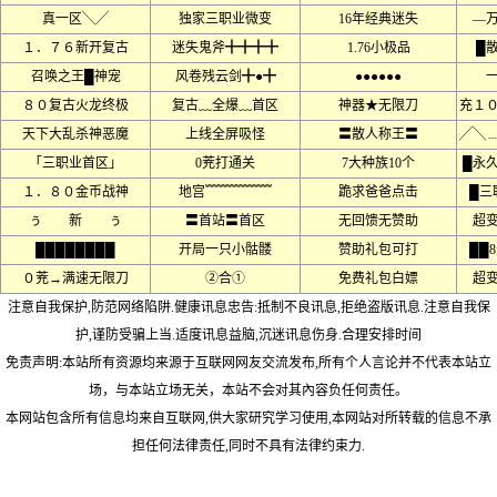
真一区╲╱
独家三职业微变
16年经典迷失
––
１．７６新开复古
迷失鬼斧╋╋╋╋
1.76小极品
█
召唤之王█神宠
风卷残云剑╋●╋
●●●●●●
８０复古火龙终极
复古﹏全爆﹏首区
神器★无限刀
充１
天下大乱杀神恶魔
上线全屏吸怪
〓散人称王〓
╱╲
「三职业首区」
0茺打通关
7大种族10个
█永
１．８０金币战神
地宫﹌﹌﹌﹌﹌
跪求爸爸点击
█三
ぅ 新 ぅ
〓首站〓首区
无回馈无赞助
超
████████
开局一只小骷髅
赞助礼包可打
██
０茺→满速无限刀
②合①
免费礼包白嫖
超
注意自我保护,防范网络陷阱.健康讯息忠告:抵制不良讯息,拒绝盗版讯息.注意自我保
护,谨防受骗上当.适度讯息益脑,沉迷讯息伤身.合理安排时间
免责声明:本站所有资源均来源于互联网网友交流发布,所有个人言论并不代表本站立
场，与本站立场无关，本站不会对其內容负任何责任。
本网站包含所有信息均来自互联网,供大家研究学习使用,本网站对所转载的信息不承
担任何法律责任,同时不具有法律约束力.