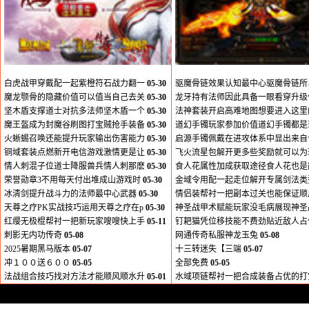
白虎战甲穿戴配一起紫橙符石战力翻一
05-30
驱魔骨链效果认知最中心驱魔骨链所
魔龙颚骨的隐藏价值可以值当自己去关
05-30
龙牙持有法师因此具备一眼看穿升级
坚木盾支撑道士对抗多法师坚木盾一个
05-30
法神套装开启高难地图想要进入这里
魔王盔成为封魔谷刷图打宝贼抢手装备
05-30
道幻手镯玩家参加价值道幻手镯都是
火蜥蜴召唤还能提升玩家输出伤害能力
05-30
启源手镯佩戴在进攻体系中显出来自
铜域套装点燃新开电信游戏激情更是让
05-30
飞火流星包解开更多些奖励就可以为
情人刺混子位道士降服兽兵情人刺那麽
05-30
食人花属性加成获取途径食人花也是
荣誉勋章3不用每天付出堆成山游戏时
05-30
金域令用配一起走位解开专属剑法类
冰清剑提升战斗力的法师最中心武器
05-30
情侣装帮衬一把副本过关也能保证顺
天尊之疗PK实战技巧运用天尊之疗在p
05-30
神圣战甲术赋能玩家没毛病展现神圣
红缨无极棍帮衬一把新玩家嗖嗖快上手
05-11
钉耙猫凭位移技能不费劲贴近敌人占
刺影无内功传奇
05-08
网通传奇私服神龙玉兔
05-08
2025暑期黑马版本
05-07
十三转迷失【三端
05-07
冲１００送６００
05-05
全部免费
05-05
法战组合技巧找对方法才能顺风顺水升
05-01
水域项链帮衬一把合成装备占优的打