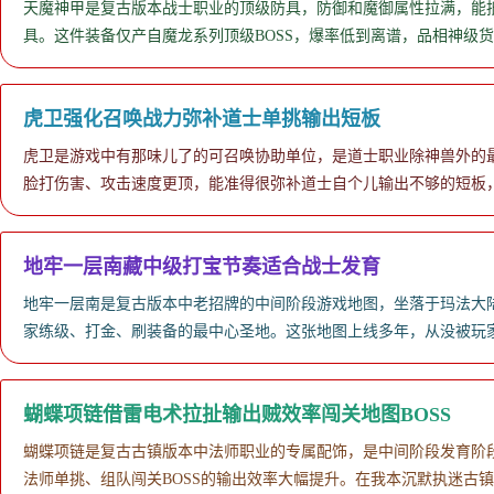
天魔神甲是复古版本战士职业的顶级防具，防御和魔御属性拉满，能抵
具。这件装备仅产自魔龙系列顶级BOSS，爆率低到离谱，品相神级
虎卫强化召唤战力弥补道士单挑输出短板
虎卫是游戏中有那味儿了的可召唤协助单位，是道士职业除神兽外的
脸打伤害、攻击速度更顶，能准得很弥补道士自个儿输出不够的短板，
地牢一层南藏中级打宝节奏适合战士发育
地牢一层南是复古版本中老招牌的中间阶段游戏地图，坐落于玛法大
家练级、打金、刷装备的最中心圣地。这张地图上线多年，从没被玩
蝴蝶项链借雷电术拉扯输出贼效率闯关地图BOSS
蝴蝶项链是复古古镇版本中法师职业的专属配饰，是中间阶段发育阶
法师单挑、组队闯关BOSS的输出效率大幅提升。在我本沉默执迷古