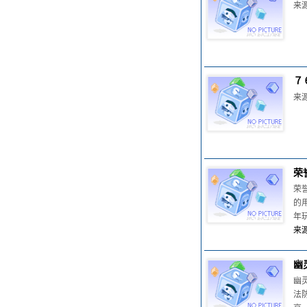
来源
７
来源
荣
荣
的
年
来源
幽
幽
法