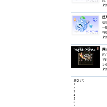
高
来源
堕
堕
一
有
来源
同
同
里
乐
来源
总数 179
1
2
3
4
5
6
7