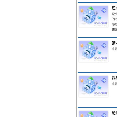
逆
逆
的
髓
来源
猎
来源
武
来源
绝