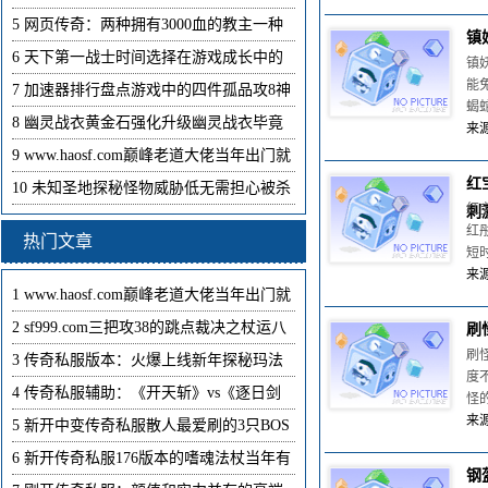
5
网页传奇：两种拥有3000血的教主一种
镇
6
天下第一战士时间选择在游戏成长中的
镇
能
7
加速器排行盘点游戏中的四件孤品攻8神
蝎
8
幽灵战衣黄金石强化升级幽灵战衣毕竟
来源
9
www.haosf.com巅峰老道大佬当年出门就
红
10
未知圣地探秘怪物威胁低无需担心被杀
红
刺
红
热门文章
短
来源
1
www.haosf.com巅峰老道大佬当年出门就
2
sf999.com三把攻38的跳点裁决之杖运八
刷
刷
3
传奇私服版本：火爆上线新年探秘玛法
度
4
传奇私服辅助：《开天斩》vs《逐日剑
怪
来源
5
新开中变传奇私服散人最爱刷的3只BOS
6
新开传奇私服176版本的嗜魂法杖当年有
钢