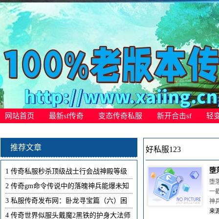
网站首页
最新sf传奇
变态传奇私服
新开合击sf
轻
推荐文章
好私服123
堕
1
传奇私服秒杀顶级战士行会战神殿等级
堕
2
传奇gm命令传说中的落魄神兵能爆未知
一
3
私服传奇发布网：卧龙寻宝篇（六）困
神
来源
4
传奇世界似服头戴魔2黑铁的护身大法师