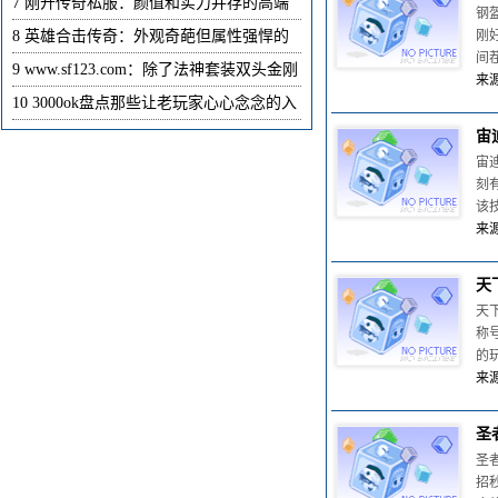
7
刚开传奇私服：颜值和实力并存的高端
钢
8
英雄合击传奇：外观奇葩但属性强悍的
刚
间
9
www.sf123.com：除了法神套装双头金刚
来源
10
3000ok盘点那些让老玩家心心念念的入
宙
宙
刻
该
来源
天
天
称
的
来源
圣
圣
招