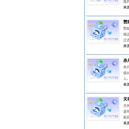
度
来源
赞
赞
搞
过
来源
赤
赤
级
入
来源
天
天
是
能
来源