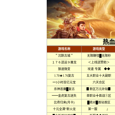
热血
游戏名称
游戏类型
＂沉默古城＂
无限鞭怪█无限秒
１７６送运９屠龙
＜上线送赞助＞
狼道微变
攻速·专属 ◆◆
1.70★1.76复古
五大职业十大副职
━1小时百亿元宝
六天合区
杀神恶魔█复古
▊新区万元补贴▊
━━金虎复古迷失
单职业╋首战①区
比奇归来(月卡)
█绝对█首站首区
十元全满°新火龙
第一服 』