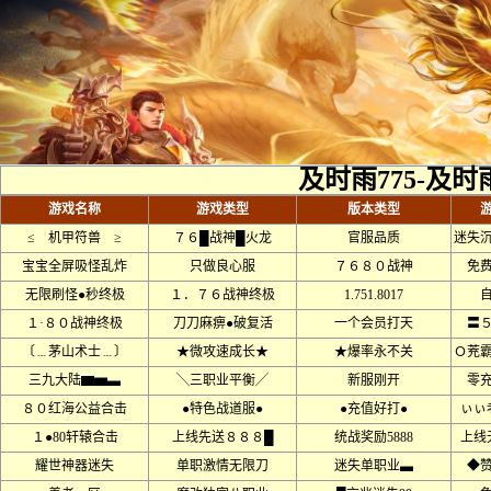
及时雨775-及时
游戏名称
游戏类型
版本类型
≤ 机甲符兽 ≥
７６█战神█火龙
官服品质
迷失
宝宝全屏吸怪乱炸
只做良心服
７６８０战神
免
无限刷怪●秒终极
１．７６战神终极
1.751.8017
１·８０战神终极
刀刀麻痹●破复活
一个会员打天
〓
〔﹍茅山术士﹍〕
★微攻速成长★
★爆率永不关
Ｏ茺
三九大陆▆▅▃
╲三职业平衡╱
新服刚开
零
８０红海公益合击
●特色战道服●
●充值好打●
ぃぃ
１●80轩辕合击
上线先送８８８█
统战奖励5888
上线
耀世神器迷失
单职激情无限刀
迷失单职业▃
◆