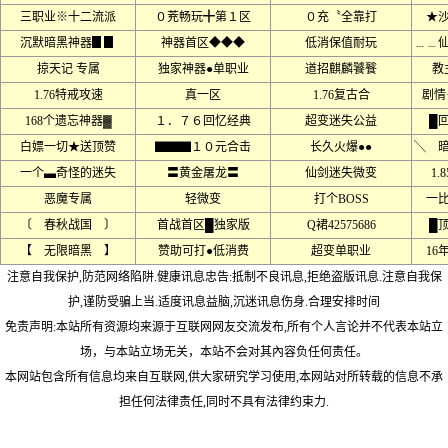
三职业※十二流派
０茺畅玩╋第１区
０充〝全靠打
★
沉默暗黑神器▊▊
神器首区◆◆◆
低消保值耐玩
﹍﹍
掠天记 专属
独家神器●单职业
道招麒麟饕餮
教
1.76特戒攻速
真一区
1.76复古合
剧情
168个遗忘神器▓
１．７６回忆经典
超变迷失公益
█
白嫖一切★送顶赞
▇▇▇１０元合击
长久火爆●●
╲ 
一个▃奇怪的迷失
〓黄金屠龙〓
仙剑迷失微变
1.8
恶魔专属
轻微变
打个BOSS
一
〔 春秋战国 〕
首战首区█独家版
Q裙42575686
█
【 无限暗黑 】
赞助可打●低消费
超变单职业
16
注意自我保护,防范网络陷阱.健康讯息忠告:抵制不良讯息,拒绝盗版讯息.注意自我保
护,谨防受骗上当.适度讯息益脑,沉迷讯息伤身.合理安排时间
免责声明:本站所有资源均来源于互联网网友交流发布,所有个人言论并不代表本站立
场，与本站立场无关，本站不会对其內容负任何责任。
本网站包含所有信息均来自互联网,供大家研究学习使用,本网站对所转载的信息不承
担任何法律责任,同时不具有法律约束力.