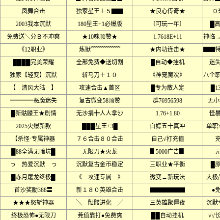
凤舞合击
独家星王＋５▇▇
★良心传奇★
０
2003我本沉默
180星王+1必爆版
〔可玩一年〕
█
免费送╲分Ｂ不冲爽
★10咪顶赞★
1.7618E+11
神临
《12职业》
炼狱﹌﹌﹌﹌﹌
★内功连击★
▇▇
████完美荣耀
全部免费◆送切割
█自动◆挂机
迷
独家【轻变】沉默
斩马刀＋１０
《神宠魔次》
八个
【 清风大陆 】
攻速合击▲首区
█专为散人定
█1
━━━━恶魔迷失
复古微变58顶赞
群76956598
无小
█新骷髅王★剧情
无沙捐╋人人拿沙
1.76+1.80
怪
2025火爆新款
███星王+3█
白嫖五十真冲
单职
【杀怪·专属神器
７６合击８０合击
自己√打充值
█88全满无暗坑█
无限刀★火龙
▊5000广告▊
一
っ 热爱沉默 っ
沉默复古金币稳定
三职业★平衡
█
█赤月屠龙终极█
《 攻速专属 》
微变→新玩法
大极
首沙奖励388〓
新１８０英雄合击
▇▇▇▇▇▇
●
★★★怒斩神器
╲ 骷髅进化 ╱
三英雄聚僵夜
沉默
终极恐怖●无限刀
茺值靠打●免费爽
██自动挂机
√√