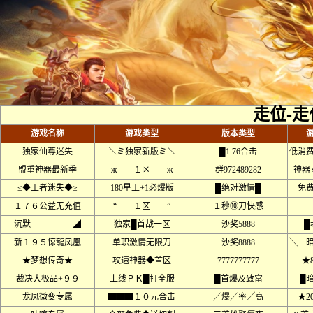
走位-走
游戏名称
游戏类型
版本类型
独家仙尊迷失
＼ミ独家新版ミ＼
█1.76合击
低消
盟重神器最新季
ж １区 ж
群972489282
神器
≤◆王者迷失◆≥
180星王+1必爆版
█绝对激情█
免
１７６公益无充值
“ １区 ”
１秒⑩刀快感
沉默 ◢
独家█首战一区
沙奖5888
█
新１９５惊龍凤凰
单职激情无限刀
沙奖8888
╲ 
★梦想传奇★
攻速神器◆首区
7777777777
★
裁决大极品+９９
上线ＰＫ█打全服
█首爆及致富
█
龙凤微变专属
▇▇▇１０元合击
╱爆╱率╱高
★2