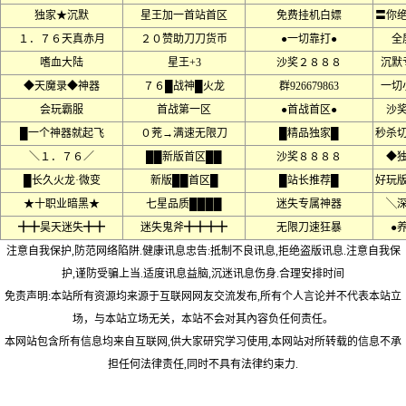
独家★沉默
星王加一首站首区
免费挂机白嫖
〓你
１．７６天真赤月
２０赞助刀刀货币
●一切靠打●
全
嗜血大陆
星王+3
沙奖２８８８
沉默
◆天魔录◆神器
７６█战神█火龙
群926679863
一切
会玩霸服
首战第一区
●首战首区●
沙
█一个神器就起飞
０茺→满速无限刀
█精品独家█
秒杀
＼１．７６／
██新版首区██
沙奖８８８８
◆
█长久火龙·微变
新版██首区█
█站长推荐█
好玩
★十职业暗黑★
七星品质████
迷失专属神器
╲
╋╋昊天迷失╋╋
迷失鬼斧╋╋╋╋
无限刀速狂暴
●
注意自我保护,防范网络陷阱.健康讯息忠告:抵制不良讯息,拒绝盗版讯息.注意自我保
护,谨防受骗上当.适度讯息益脑,沉迷讯息伤身.合理安排时间
免责声明:本站所有资源均来源于互联网网友交流发布,所有个人言论并不代表本站立
场，与本站立场无关，本站不会对其內容负任何责任。
本网站包含所有信息均来自互联网,供大家研究学习使用,本网站对所转载的信息不承
担任何法律责任,同时不具有法律约束力.