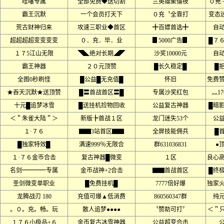
哇噻专属
全部免费◆送切割
三英雄聚僵夜
０茺
霸王沉默
一个会员打天下
０充〝全靠打
变态迷
荒古财神归来
攻速三职业◆首区
╋百嫖首选╋
自
超超超超变变变变
０．充．毕．业
▊5000广告▊
█７
１７5江山无限
◥◣绝对长期◢◤
沙奖10000元
自
霸王神器
２０元顶赞
█长久稳定█
█
全图0秒刷怪
█公益█无充值█
怀旧
免费
★吞天沉默★送顶赞
█〓首战首区〓█
专属沙奖红包
灬1
十元█追梦冰雪
█送挂机捡物回收
公益复古神器
█暗
＜＂朱雀大陆＂＞
新版╊首战１区
龙门迷失53个
公
１·７６
▇▇3站首区▇▇
全屏技能佣兵
█
█独家特效█
满速999％无限合
群631036831
●
１·７６金币合击
复古神器█微变
１区
良心
名剑┉┉┉┉专属
金币战神+2合击
▇▇首战首区
█终
圣剑微变单职业
█免费挂机█
7777倍好爆
独家
龙腾战刃 180
充值可爆▲低消费
860560347群
纯
。０。充。畅。玩
散人追梦●●●●
〝赞助可打〞
＜＂只
１７６小极品+６
金币复古冰雪神器
公益超变合击