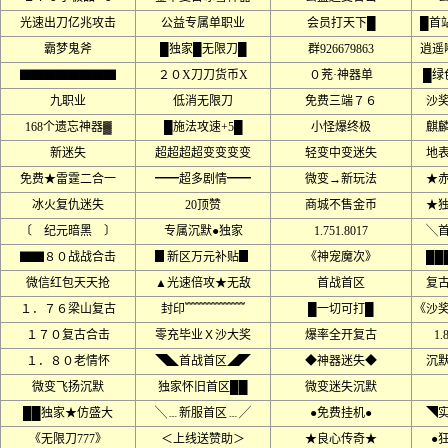
光速出刀亿兆攻击
公益专属单职业
会员打天下█
█首
霸梦鬼斧
█独家█无限刀█
群926679863
逍遥
▇▇▇▇▇▇▇▇
２０X刀刀货币X
０茺·神器单
█绿
九职业
低消无限刀
免费三端７６
沙
168个遗忘神器▓
█施法攻速+5█
小怪爆终极
麒
新迷失
超超超超变变变变
轻变中变迷失
地
免费★雷霆二合一
━━超多剧情━━
微变→新玩法
★
冰火复仇迷失
20顶赞
商城不售金币
★
〔 纪元暗黑 〕
专属沉默●独家
1.751.8017
╲
▇▇８０战战合击
▊新区万元补贴▊
《神宠魔次》
██
微信红包天天抢
▲光速倍攻★无敌
首战首区
复
１．７６梁山复古
封印﹌﹌﹌﹌﹌
█一切可打█
《沙
１７０复古合击
零充毕业Ｘ沙大奖
爆率全开复古
1
１．８０老情怀
◥◣首战首区◢◤
◆神器迷失◆
沉
微变飞扬沉默
独家怀旧首区██
微变迷失沉默
██独家★仿盛大
╲﹍新服首区﹍╱
●免费挂机●
◥
《无限刀777》
＜上线送赞助＞
★良心传奇★
●