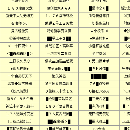
三职业复古
攻速╱单职业
【泄密上市】
１·８０凌度火龙
原创独家★★★
█爆率全开█
新沉
新天下大乱无限刀
１．７６战神终极
所有装备靠打
20
召唤师[5.0]
荣耀▲星王▲火龙
一切装备靠打
「免
复古轻微变
鸿蛇新季度来袭
▲小极品+6
◆
㊣杀神恶魔㊣
██星王＋２██
●免费挂机●
█
＜二十四职业＞
首战①区丶高爆率
小怪狂暴充值
《
＜█首战首区█＞
一切靠打〓看脸
全屏嘲讽
╱免
主打长久良心
倍攻▃加速▃超变
０茺白嫖◆单
●御龙神器●
攻速无限刀██
█ＰＫ激情█
免费
一个会员打天下
迷失神器
██████
上线
冰雪◆复古神器
梦三国专属单职业
７６█双授权
7
《秋风沉默》
０茺畅玩╋第１区
Q裙42575686
╲
新８０+８５合击
█绝对█首站首区
█三天合区█
激
神泣╋斩龙无敌╋
１８０╱复古微变
█充值可打█
▊７
⒈７６道法好变态
█７６复古战神█
无回馈无赞助
╲
〔﹍秋风战纪﹍〕
██首站·首区█
█散人称王█
玩四
█忘忧道盾合击█
＜█首战首区█＞
195合击
█