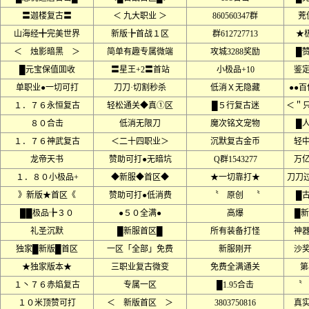
〓迦楼复古〓
＜ 九大职业 ＞
860560347群
茺
山海经╋完美世界
新版╊首战１区
群612727713
★
＜ 烛影暗黑 ＞
简单有趣专属微端
攻城3288奖励
█
█元宝保值囬收
〓星王+2〓首站
小极品+10
鉴
单职业●一切可打
刀刀·切割秒杀
低消Ｘ无隐藏
●●
１．７６永恒复古
轻松通关◆真①区
█５行复古迷
＜＂只
８０合击
低消无限刀
魔次铭文宠物
█
１．７６神武复古
＜二十四职业＞
沉默复古金币
轻
龙帝天书
赞助可打●无暗坑
Q群1543277
万
１．８０小极品+
◆新服◆首区◆
★一切靠打★
刀刀
》新版★首区《
赞助可打●低消费
〝 原创 〝
█古
██极品╊３０
●５０全满●
高爆
█新
礼圣沉默
█新服首区█
所有装备打怪
神
独家█新版█首区
一区「全部」免费
新服刚开
沙
★独家版本★
三职业复古微变
免费全满通关
第
１丶７６赤焰复古
专属一区
█1.95合击
〝
１０米顶赞可打
＜ 新版首区 ＞
3803750816
真