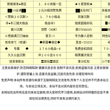
新版首发●首区
１．８０改版一区
★５星授权★
██3 0全满██
２元沙捐顶赞免费
██无任何门
多版本
＜赞助２０沉默＞
１．７６小极品
完美沉默
沙
╋●╋三国大极品
极品╋5
独家超级好玩
▊
紫川沉默
顶赞（30米）
群370364165
▇▇
０茺搞满刀刀抽血
星王+3
专为散人定制
特色
攻攻攻℃（攻速）
◆新服◆首区◆
变态+333333
◆ 专属 ◆
１７６小极品+６
免费挂机回収
７０
久久公益沉默
冲１００送６００
暗黑魔次铭文
轻变单职业
〓首站〓首区
拿沙红包
11个
注意自我保护,防范网络陷阱.健康讯息忠告:抵制不良讯息,拒绝盗版讯息.注意自我保
护,谨防受骗上当.适度讯息益脑,沉迷讯息伤身.合理安排时间
免责声明:本站所有资源均来源于互联网网友交流发布,所有个人言论并不代表本站立
场，与本站立场无关，本站不会对其內容负任何责任。
本网站包含所有信息均来自互联网,供大家研究学习使用,本网站对所转载的信息不承
担任何法律责任,同时不具有法律约束力.