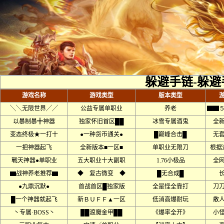
躲避手链-躲避
游戏名称
游戏类型
版本类型
╲╲无限世界╱╱
公益专属单职业
养老
▇▇
以暴制暴╋神器
独家怀旧首区██
冰雪专属酒鬼
全
变态终极★一打十
●一种货币通关●
█巅峰合击█
无
一把神器起飞
全新版本■一区■
单职业无限刀
根据
戰天神器●单职业
五大职业十大副职
1.76小极品
全
▆战神养老推荐▆
◆ 复古微变 ◆
█无合成█
●九鼎沉默●
首战首区█独家版
全是怪全靠打
刀
█一个神器就起飞
新ＢＵＦＦ▲一区
低消高爆耐玩
散
丶专属·BOSS丶
██渡魔金甲██
《爆率全开》
小