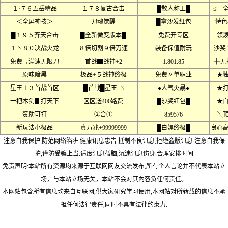
１·７６五岳精品
１７８复古合击
█散人称王█
≤ 
＜全屏神技＞
刀魂觉醒
█拿沙发红包
特色
█１９５齐天合击
█全新微变版本█
免费开专区
领
１丶８０决战火龙
８倍切割９倍刀速
装备保值耐玩
沙奖
免费→满速无限刀
首战▇战神+2
1.801.85
╋无
原味暗黑
极品+５战神终极
免费〃单职业
★
星王＋３首战首区
█首战█星王+3
●人气火暴●
★
一把木剑▊打天下
区区送400路费
█沙奖红包█
★
赞助可打
②合①
859576
╲
新玩法小极品
真万兆+99999999
█白嫖终极█
良心
注意自我保护,防范网络陷阱.健康讯息忠告:抵制不良讯息,拒绝盗版讯息.注意自我保
护,谨防受骗上当.适度讯息益脑,沉迷讯息伤身.合理安排时间
免责声明:本站所有资源均来源于互联网网友交流发布,所有个人言论并不代表本站立
场，与本站立场无关，本站不会对其內容负任何责任。
本网站包含所有信息均来自互联网,供大家研究学习使用,本网站对所转载的信息不承
担任何法律责任,同时不具有法律约束力.