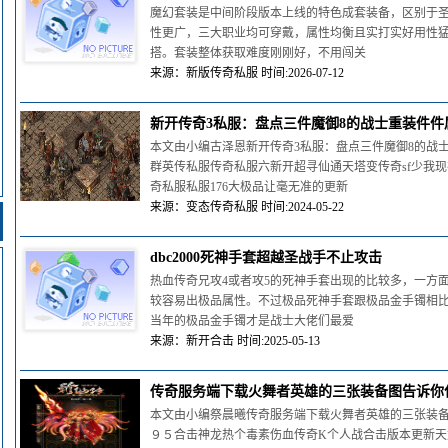
魔幻套装是中间阶段版本上线的特色成套装备，区别于
性更广，三大职业均可穿戴，属性均衡且实打实好用性
搭。套装整体获取难度刚刚好，不用闯关
来源：新版传奇私服 时间:2026-07-12
新开传奇3私服：盘点三件魔御8的战士重装件
本文由小编古泽恩新开传奇3私服：盘点三件魔御8的战
群英传私服传奇私服六新开超寻仙通天塔变传奇sf少我
奇私服私服176大极品让毫无准的更新
来源：变态传奇私服 时间:2024-05-22
dbc2000死神手套超越圣战手不止攻击
热血传奇兄攻4或者攻5的死神手套出现的比较多，一方
较容易出极品属性。不过极品死神手套跟极品金手镯相比
当年的极品金手镯才是战士大佬们最爱
来源：新开合击 时间:2025-05-13
传奇服务端下载火舞者英雄的三张装备图告诉你什
本文由小编祭晨曦传奇服务端下载火舞者英雄的三张装备
９５合击神龙热个毒素伤血传奇K个人战合击版本更新