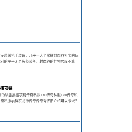
的专属贼抢手装备，几乎一大半常驻封魔谷打宝的玩
截别的平平无奇头盔装备。封魔谷的怪物强度不算
黑檀项链
装备黑檀项链传奇私服1 80传奇私服1 80传奇私
私服qq群家龙神传奇传奇有怀旧介绍可以版sf归