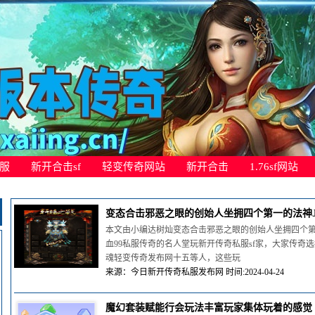
服
新开合击sf
轻变传奇网站
新开合击
1.76sf网站
变态合击邪恶之眼的创始人坐拥四个第一的法神Ja
本文由小编达树灿变态合击邪恶之眼的创始人坐拥四个第一
血99私服传奇的名人堂玩新开传奇私服sf家，大家传奇
魂轻变传奇发布网十五等人，这些玩
来源：今日新开传奇私服发布网 时间:2024-04-24
魔幻套装赋能行会玩法丰富玩家集体玩着的感觉