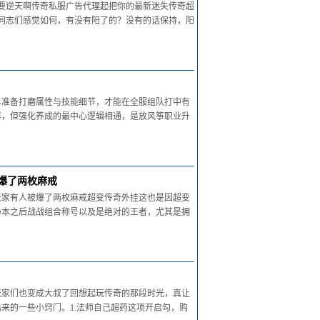
道士要逆天啊传奇私服广告代理起把你的最新迷失传奇超
近同志们感觉如何，有没有阳了的？没有的话保持，阳
早准备打磨属性与技能细节，才能在全服组队打中有
样，但强化养成的最中心逻辑相通，是放风筝职业升
爆了两枚麻戒
玩家有人被爆了两枚麻戒超变传奇外挂这也是因超变
办本之后战战组合称号以及是绝对的王者，尤其是拥
玩家们也变成大叔了回想起玩传奇的那段时光，真让
来的一些小窍门。1.法师自己超药这项开启勾，购