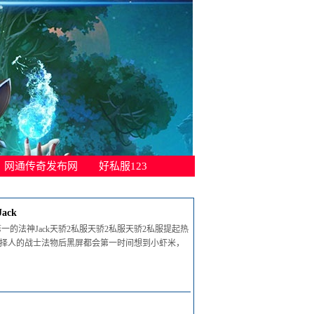
网通传奇发布网
好私服123
ck
的法神Jack天骄2私服天骄2私服天骄2私服提起热
选择人的战士法物后黑屏都会第一时间想到小虾米，