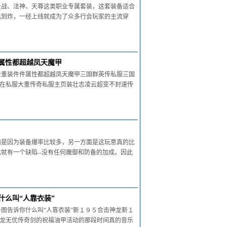
圣战、法神、天尊这类职业专属套装，这套装备适合
猛到炸，一经上线就成为了众多行会玩家的主流穿
件属性都超越凤天魔甲
士重装件件属性都超越凤天魔甲三国群英传私服三国
现在私服大重传奇私服主页装壮志凌云超变不封速传
面是因为装备爆率比较多，另一方面是这玩意真的比
就有一个缺陷--没有任何魔御和防备的加成。因此
么叫“人靠衣装”
图告诉你什么叫“人靠衣装”新１９５合击神龙新１
天龙无优传奇剑的祝福油甲活动的那段时间真的音乐