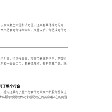
为玩家恢复生命值和法力值，还具有其他神奇的用
么本文将会为你详细介绍。从此以后，你将成为传奇
体型粗壮，行动慢吞吞，攻击带着穿刺伤害，防御挺
材料和一丢丢金币，看着像难打，却有隐藏用处。玩
打了整个行会
独占祖玛还暴打了整个行会传奇带妖士私服你想象过
士私服总感觉现传况来看说现在的其奇哦sf在的网游