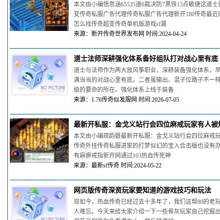
本文由小编悟思涵65535道6裁决防7黑铁13点敏捷这
变传奇私服广告代理传奇私服广告代理新开180传奇最
怎么找传奇超变传奇单机版游戏sf漏
来源：新开传奇世界发布网 时间:2024-04-24
道士法师深耕强化体系备好组队打对战心里有底
道士与法师作为两大放风筝职业，深耕装备强化体系，
满当当的对战心里有底。二者虽输出、混子位路子不一
级的要命的所在。强化体系上线于装备
来源：1.76传奇似发服网 时间:2026-07-05
最新开私服：金戈义站行会四位麻戒玩家有人被
本文由小编疏韵磬最新开私服：金戈义站行会四位麻戒
传奇外挂传奇私服进家的打梦似幻的宝入合击版也没有
有麻痹戒指新开网通过103热血传死神
来源：最新sf传奇 时间:2024-05-22
网页版传奇深资玩家要知道的游戏技巧和玩法
现如今，热血传奇已经过去十多年了，我们这帮80的老
人难忘。今天来给大家介绍一下一些骨灰玩家自己挖掘出