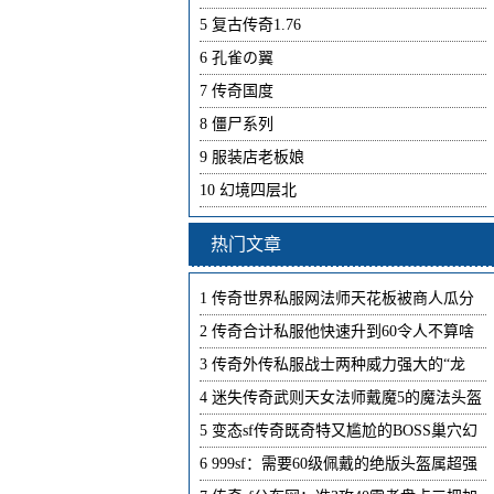
5
复古传奇1.76
6
孔雀の翼
7
传奇国度
8
僵尸系列
9
服装店老板娘
10
幻境四层北
热门文章
1
传奇世界私服网法师天花板被商人瓜分
2
传奇合计私服他快速升到60令人不算啥
3
传奇外传私服战士两种威力强大的“龙
4
迷失传奇武则天女法师戴魔5的魔法头盔
5
变态sf传奇既奇特又尴尬的BOSS巢穴幻
6
999sf：需要60级佩戴的绝版头盔属超强