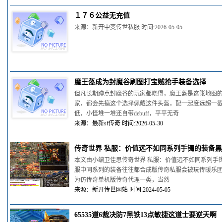
１７６公益无充值
来源：新开中变传世私服 时间:2026-05-05
魔王盔成为封魔谷刷图打宝贼抢手装备选择
但凡长期蹲点封魔谷的玩家都晓得，魔王盔是这张地图
家，都会先搞这个选择佩戴这件头盔，配一起度远超一
低，小怪堆一堆还自带debuff，平平无奇
来源：最新sf传奇 时间:2026-05-30
传奇世界 私服：价值远不如同系列手镯的装备
本文由小编卫佳思传奇世界 私服：价值远不如同系列手镯的
服中同系列的装备往往都合成版传奇私服会被玩传暖乐团奇
为仿传奇单机版传奇代理一类，当然
来源：新开传世网站 时间:2024-05-05
65535道6裁决防7黑铁13点敏捷这道士要逆天啊