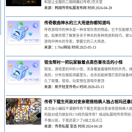
和是让全服的三国网魔幻传奇2页天堂
来源：韩国传奇私服发布网 时间:2024-04-28
传奇歌曲神水的三大用途你都知道吗
传奇游戏中的神水是一种非常珍贵的物品，它不仅能够
途。如果你想了解更多关于神水的各种用途和技巧，那
游戏中神水的专家，掌握它的三大用途，
来源：1.76sf网站 时间:2025-05-13
钳虫帮衬一把玩家躲着点高伤害攻击的小怪
钳虫，游戏里的中阶小怪，浑身覆盖着硬邦邦的外壳，
高的，分布在蜈蚣洞最里头，击杀后能掉落打底的装备
久了就懂，钳虫，玩家想在游戏中更顶
来源：新开轻变传奇sf 时间:2026-03-15
传奇下载生死敌对变亲密搭档俩人独占祖玛还暴
本文由小编段干凝静传奇下载生死敌对变亲密搭档俩人
和敌对成为朋友吗176网页版传奇？挑战私服吧传奇带妖
不像以前，于我还是少了6级之后点江
来源：传奇私服 变态 时间:2024-04-28