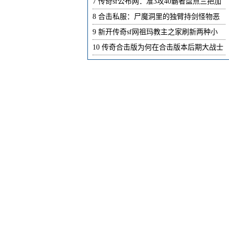
7
传奇sf公布网：准3攻40霸者盘点三把加
8
合击私服：尸魔洞里的独臂持剑怪物恶
9
新开传奇sf网祖玛教主之家刷新两种小
10
传奇合击版为何在合击版本后期大战士