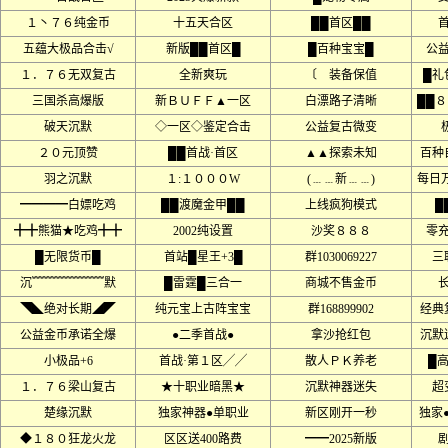
１丶７６纯金币
十五天合区
██首区██
五蕴大极品合击√
新版██首区█
█百种宝宝█
公
１．７６无双复古
全新爽玩
〔 装备保值
█礼
三国杀高爆版
新ＢＵＦＦ▲一区
白漂路子清晰
██
破天沉默
◇一区◇鉴定合击
公益复古微变
２０元顶赞
██首战·首区
▲▲探索未知
百种
羽之沉默
１:１０００W
(﹍﹍新﹍﹍)
每日
━━━━白嫖吃鸡
██渡魔金甲██
上线疯狗模式
█
╋╋熊猫★吃鸡╋╋
2002纯设置
沙奖８８８
零
█无限货币█
首站█星王+3█
群1030069227
三
沉﹌﹌﹌﹌﹌﹌默
█雷霆█三合一
商城不售金币
◥◣绝对长期◢◤
纯元宝上古阵宝宝
群168899902
经典
公益金币承诺全爆
●二季首战●
拿沙抢红包
沉默
小极品+6
首战·第１区╱╱
散人ＰＫ养老
█
１．７６梁山复古
★十职业暗黑★
沉默神器迷失
超
楚缘沉默
独家神器●单职业
新区刚开一秒
独家
◆１８０狂龙火龙
区区送400路费
━━2025新版