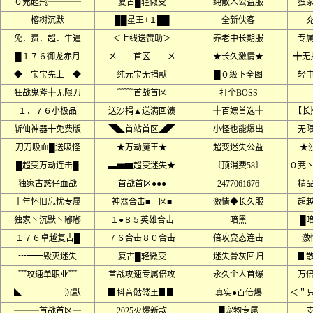
０茺起飛━━━━
复古█轻微变
纯散人公益服
独
榕树沉默
██星王+１██
全新侠客
免．费．超．牛逼
＜上线送赞助＞
养老中长期服
专
█１７６御龙赤月
メ 首区 メ
★长久激情★
╋无
◆ 宝宝先上 ◆
纯元宝无捐献
█０级下全图
轻
狂战鬼斧╋无限刀
﹌﹌首战首区
打个BOSS
１．７６小极品
送沙捐▲送满回馈
╋百嫖首选╋
【长
斩仙神器╋免费版
◥◣首站首区◢◤
小怪也能爆出
无
刀刀吸血█送吸怪
★万劫魔王★
超变迷失公益
★沙
█超变万劫连击█
▃▅▆超变迷失★
〔顶消费58〕
０茺
独家古惑仔血战
首战首区●●●
2477061676
精
十年怀旧忘忧专属
神器合击■一区■
激情◆长久服
超
独家丶沉默丶嘟嘟
１●８５英雄合击
暗黑
█
１７６卓越复古█
７６合击８０合击
倍攻变态连击
激
┅━━毁灭迷失
复古█轻微变
迷失骨灰回归
▊
﹌攻速单职业﹌
首战攻速专属倍攻
永久个人首爆
万
◣ 沉默
▊抖音骷髅王▊▊
真实●百倍爆
＜＂只
━━━首战首区━
2025火爆新款
█宠物专属