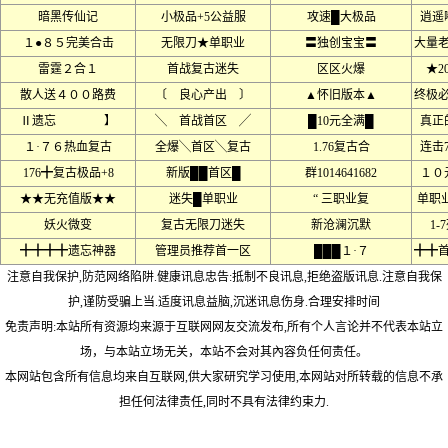
暗黑传仙记
小极品+5公益服
攻速█大极品
逍遥
１●８５完美合击
无限刀★单职业
〓独创宝宝〓
大量
雷霆２合１
首战复古迷失
区区火爆
★2
散人送４００路费
〔 良心产出 〕
▲怀旧版本▲
终极
Ⅱ遗忘 】
╲ 首战首区 ╱
█10元全满█
真正
１·７６热血复古
全爆╲首区╲复古
1.76复古合
连击77
176╋复古极品+8
新版██首区█
群1014641682
１０
★★无充值版★★
迷失█单职业
“ 三职业复
单职
妖火微变
复古无限刀迷失
新沧澜沉默
1
╋╋╋╋遗忘神器
管理员推荐首一区
███１·７
╋╋
注意自我保护,防范网络陷阱.健康讯息忠告:抵制不良讯息,拒绝盗版讯息.注意自我保
护,谨防受骗上当.适度讯息益脑,沉迷讯息伤身.合理安排时间
免责声明:本站所有资源均来源于互联网网友交流发布,所有个人言论并不代表本站立
场，与本站立场无关，本站不会对其內容负任何责任。
本网站包含所有信息均来自互联网,供大家研究学习使用,本网站对所转载的信息不承
担任何法律责任,同时不具有法律约束力.