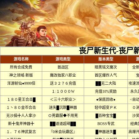
丧尸新生代-丧尸
游戏名称
游戏类型
版本类型
所有合成免费
首战区
暗黑铭文魔次
全
神之领域-新版
魔改独家八职业
首区爆炸人气
浑源斩仙●9999倍
送３２７６充值
██无二大陆
攻速
.
１:１０００W
充值10%奖励
永久
１８０星王合击█
＜三十六职业＞
●保底回收●
<自
１丶８０金币合击
迷失█沉默█神器
轻中超变ＰＫ
０
无沙捐╋人人拿沙
Ｏ茺霸服◆不用茺
█百种宝宝█
沙
新╋鬼斧神器╋
██道道超萌██
BOSS专武
经典
１．７６神武复古
『0米会玩霸区』
█神器迷失█
高爆