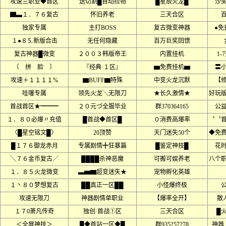
攻速三职业◆首区
送切割█自动捡物
█星辰火龙█
沙奖
▇▃１．７６复古
怀旧养老
三天合区
独家专属
主打BOSS
复古微变神器
●免
１●８⒌新版合击
无任何隐藏
百万巨奖回馈
复古神器█微变
２００３韩版帝王
内置挂机
1
〔 拼 脸 〕
『经典·１区』
▅免费挂机▅
〓
攻速＋１１１１%
▆BUFF▆特殊
中变火龙沉默
【
哇噻专属
领先火龙╲无限刀
★长久激情★
好玩
首战首区★━━━
２０元づ全服毕业
群370364165
公
１．８０必爆〃充值
█首战◆首区█
０消费高爆率
〝〝
〈█星空铭文█〉
20顶赞
天门迷失50个
◆免
█１７６御龙赤月
专属剧情╋狂暴篇
█鉴定神技█
花
╲７６金币复古╱
████杀神恶魔
可搬可娱养老
八个
１．８５火龙微变
▃▅▆超变迷失★
宠物孵化英雄
１丶８０梦想复古
██真正一区██
小怪爆终极
攻速无限刀
神器剧情单职业
【爆率全开】
散
１７0萧凡传奇
独创·首战①区
三天合区
█
＜全屏神技＞
█◆首站一区◆█
群935257278
神器