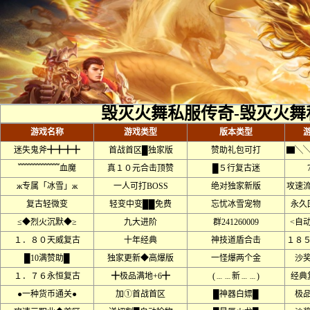
毁灭火舞私服传奇-毁灭火舞
游戏名称
游戏类型
版本类型
迷失鬼斧╋╋╋╋
首战首区█独家版
赞助礼包可打
▇╲
﹌﹌﹌﹌﹌血魔
真１０元合击顶赞
█５行复古迷
ж专属「冰雪」ж
一人可打BOSS
绝对独家新版
攻速
复古轻微变
轻变中变██免费
忘忧冰雪宠物
永久
≤◆烈火沉默◆≥
九大进阶
群241260009
<自
１．８０天威复古
十年经典
神技道盾合击
１８
█10满赞助█
独家更新◆高爆版
一怪爆两个金
沙
１．７６永恒复古
╋极品满地+6╋
(﹍﹍新﹍﹍)
经典
●一种货币通关●
加①首战首区
█神器白嫖█
极