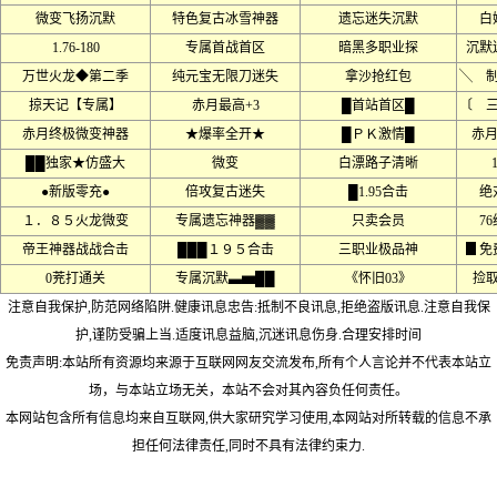
微变飞扬沉默
特色复古冰雪神器
遗忘迷失沉默
白
1.76-180
专属首战首区
暗黑多职业探
沉默
万世火龙◆第二季
纯元宝无限刀迷失
拿沙抢红包
╲ 
掠天记【专属】
赤月最高+3
█首站首区█
〔 
赤月终极微变神器
★爆率全开★
█ＰＫ激情█
赤月
██独家★仿盛大
微变
白漂路子清晰
●新版零充●
倍攻复古迷失
█1.95合击
绝
１．８５火龙微变
专属遗忘神器▓▓
只卖会员
7
帝王神器战战合击
███１９５合击
三职业极品神
▊免
0茺打通关
专属沉默▃▅██
《怀旧03》
捡
注意自我保护,防范网络陷阱.健康讯息忠告:抵制不良讯息,拒绝盗版讯息.注意自我保
护,谨防受骗上当.适度讯息益脑,沉迷讯息伤身.合理安排时间
免责声明:本站所有资源均来源于互联网网友交流发布,所有个人言论并不代表本站立
场，与本站立场无关，本站不会对其內容负任何责任。
本网站包含所有信息均来自互联网,供大家研究学习使用,本网站对所转载的信息不承
担任何法律责任,同时不具有法律约束力.