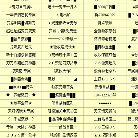
≈鬼刀Ⅱ专属≈
道士━鬼王━凡人
▊5000广告▊
●
十年怀旧忘忧专属
（ 刚出炉
群770942079
█７
变态剧毒█切割刀
▲光速倍攻★无敌
特殊玩法
迷
超超超超变变变变
狂暴+捐献免费送
全新独家原创
█
█昔日沉默█
━━━2025新版━
怀旧养老稳定
复
龙鳞复古迷失
★微攻速成长★
█百种宝宝█
◆ 
新╋白嫖杀神恶魔
０茺畅玩╋第１区
攻沙保底红包
★
刀刀砍翻超变神器
２０赞助刀刀货币
７６微变迷失
█
掠天记 专属
（武侠大作）
没有杂七杂八
专属
█神器合击█
沉默 ◢
主打ＢＯＳＳ
迷
▆BUFF▆特殊
独家元素玉兔
新版首战██
╋
◆ 养老微变 ◆
██渡魔金甲██
1047122325群
█
★爆率全开★
卍首战首区卍
●●●●●●
█17
天灯沉默★专属
轻松通关◆真①区
无回馈无赞助
【散
〈 千城沉默 〉
█道招◆雪狮兽█
﹏首站首区﹏
复古
专属「大陆」神器
━━━首战首区━
７６三端８５
无
２０２５第一杀神
〔独创〕剧情探索
▲▲探索未知