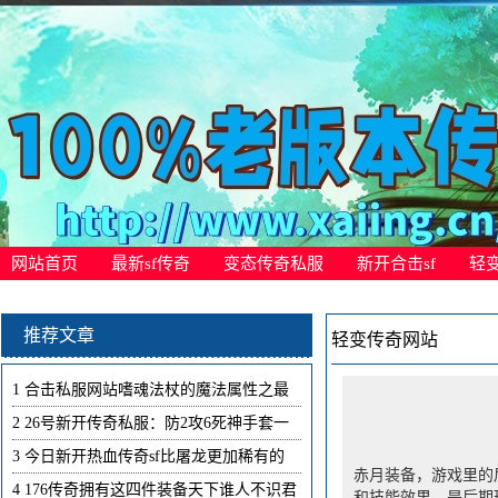
网站首页
最新sf传奇
变态传奇私服
新开合击sf
轻
推荐文章
轻变传奇网站
1
合击私服网站嗜魂法杖的魔法属性之最
2
26号新开传奇私服：防2攻6死神手套一
3
今日新开热血传奇sf比屠龙更加稀有的
赤月装备，游戏里的
4
176传奇拥有这四件装备天下谁人不识君
和技能效果，是后期