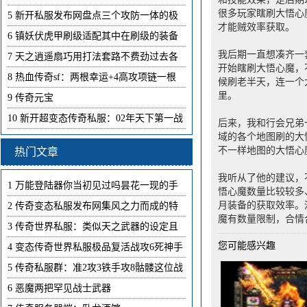
很多玩家瞎刷大悟心
5
新开私服发布网盘点三个攻防一体的极
才能贼效率获取。
6
镇妖伏虎甲刷级适配其中在刷级的装备
我后期一直想凑齐一
7
天之逍遥扇巧用打法套路不费劲过去各
开始瞎刷大悟心魔，
8
热血传奇sf：两根幸运+4高攻项链一根
候刷老半天，连一个
里。
9
传奇元宝
10
新开超变态传奇私服：02年天下第一战
后来，我和行会兄弟
域的各个地图刷的大
不一样地图的大悟心
热门文章
我听从了他的建议，
1
万能登陆器你当初见过吗昙花一现的手
悟心魔数量比较较多
月装备的获取效率。
2
传奇变态私服发布网集风之力而成的特
魔有数量限制，合情
3
传奇世界私服：类似天之武器的设定且
您可能感兴趣
4
变态传奇世界私服极品复活战攻6死神手
5
传奇私服群：准2攻3铁手攻8骷髅这位战
6
恶魔两把罕见战士武器