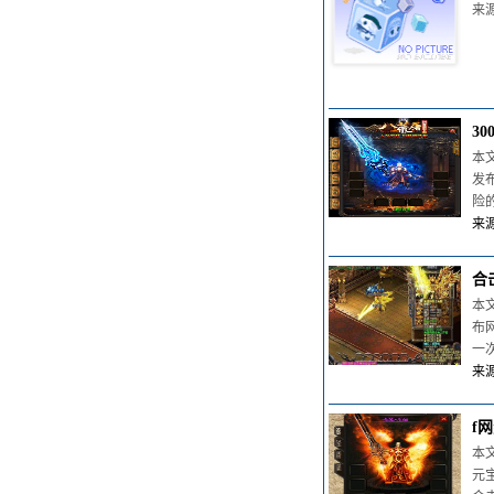
来源
3
本
发
险
来源
合
本
布
一
来源
f
本
元