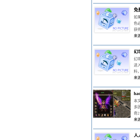
免
如
色
获
来源
幻
幻
进
料
来源
h
本
多
奇
来源
人