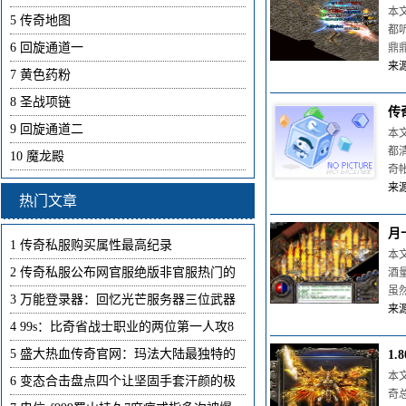
本文
5
传奇地图
都
6
回旋通道一
鼎
来源
7
黄色药粉
8
圣战项链
传
9
回旋通道二
本
都
10
魔龙殿
奇
来源：
热门文章
月
1
传奇私服购买属性最高纪录
本
2
传奇私服公布网官服绝版非官服热门的
酒
虽
3
万能登录器：回忆光芒服务器三位武器
来源
4
99s：比奇省战士职业的两位第一人攻8
5
盛大热血传奇官网：玛法大陆最独特的
1
本
6
变态合击盘点四个让坚固手套汗颜的极
奇