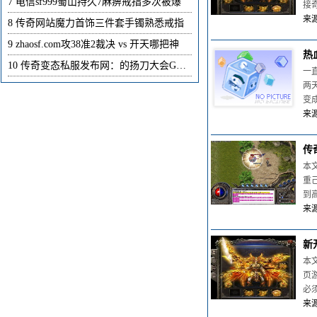
7
电信sf999蜀山持久7麻痹戒指多次被爆
接
来源
8
传奇网站魔力首饰三件套手镯熟悉戒指
9
zhaosf.com攻38准2裁决 vs 开天哪把神
热
10
传奇变态私服发布网：的扬刀大会GM送
一
两
变
来源
传
本
重
到
来源
新
本
页
必
来源