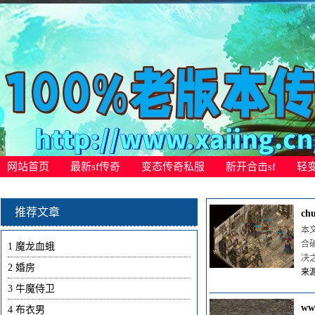
网站首页
最新sf传奇
变态传奇私服
新开合击sf
轻
推荐文章
c
本
合
1
魔龙血蛾
决
2
婚房
来源
3
牛魔侍卫
w
4
布衣男