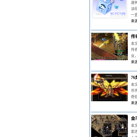
道
淡
一
来源
传
本
传
业
来源
7
本
币
奇
来源
金
本
家