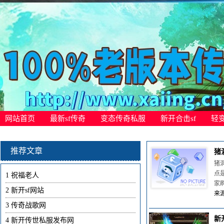
网站首页
最新sf传奇
变态传奇私服
新开合击sf
轻
推荐文章
猪
猪
点
1
祝福老人
家
2
新开sf网站
来源
3
传奇战歌网
新
4
新开传世私服发布网