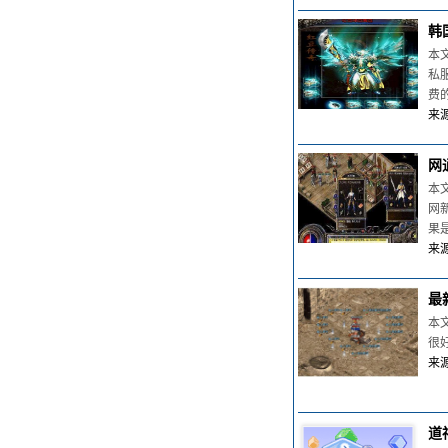
韩
本
私
费
来源
网
本
网
果
来源
最
本
很
来源
道