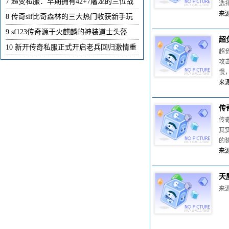
7
超变私服：早期拥有42+7屠龙的三位战
选
来源
8
传奇sif比奇森林的三大热门收获新手玩
9
sf123传奇源于火麒麟的神装道士头盔
超
10
新开传奇私服正式开启老兵回归激情重
超
攻
慢
来源
传
传
其
的
来源
天
来源