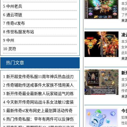
本
5
中州老兵
奇
6
通云项链
了传
来源
7
传奇sf发布
8
传世私服发布站
凌
9
中州
本
女
10
灵符
此
来源
热门文章
新
1
新开超变传奇私服11周年神兵热血战刃
本
2
传奇辅助传送戒事件大家族不惜用美人
速
传
3
新开传奇最全最新散人玩家碰运气的练
来源
4
今天新开传奇网站战斗系女法敏12套装
5
最新传奇sf发布网史上最划算活动传奇
今
如
6
热门传奇私服：早年有两件可以反弹伤
性