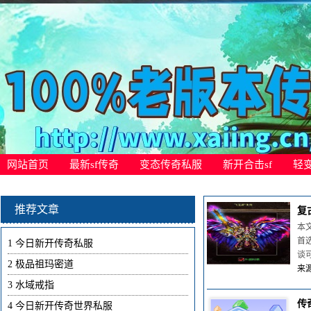
网站首页
最新sf传奇
变态传奇私服
新开合击sf
轻
推荐文章
复
本
首
1
今日新开传奇私服
谈
2
极品祖玛密道
来源
3
水域戒指
传
4
今日新开传奇世界私服