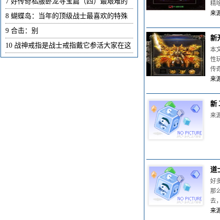
7
好传奇私服卧龙寻宝篇（四）最艰难的
精
来源
8
蝴蝶岛：当年的顶级战士最喜欢的特殊
9
合击：别
新
10
战神戒指是战士戒指戴它参活大家在这
本
性
传
来源
新
来源
道
好
那
去
来源