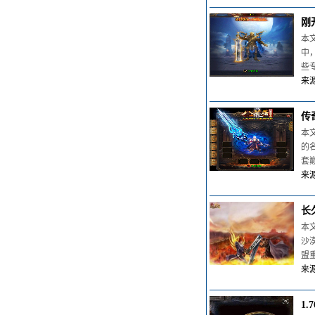
刚
本
中
些
来源
传
本
的
套
来源
长
本
沙
盟
来源
1