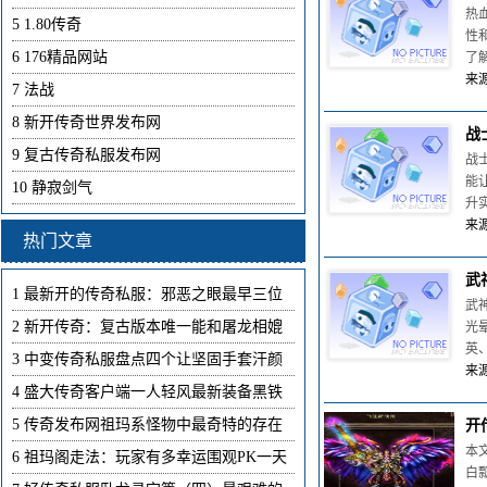
热
5
1.80传奇
性
6
176精品网站
了
来源
7
法战
8
新开传奇世界发布网
战
9
复古传奇私服发布网
战
能
10
静寂剑气
升
来源
热门文章
武
1
最新开的传奇私服：邪恶之眼最早三位
武
2
新开传奇：复古版本唯一能和屠龙相媲
光
英
3
中变传奇私服盘点四个让坚固手套汗颜
来源
4
盛大传奇客户端一人轻风最新装备黑铁
5
传奇发布网祖玛系怪物中最奇特的存在
开
本
6
祖玛阁走法：玩家有多幸运围观PK一天
白