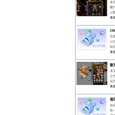
本
耀
s
来源
1
号
沙
前往
来源
新
本
之
玩
来源
祖
当
有