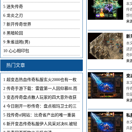
本
5
迷失传奇
传
6
龙炎之刃
想
来源
7
新开传奇世界
8
黑暗轮回
新
9
朱雀战袍(男)
本
进
10
心心相印包
奇
来源
热门文章
变
1
超变态热血传奇私服玄火2000也有一枚
本
2
传奇手游下载：雷霆第一人因仰慕8L而
传
但
3
变态传奇盘点散人玩家的四大意外收获
来源
4
今日刚开一秒传奇：盘点祖玛卫士的三
5
找传奇sf网站：比奇省产出的唯一重装
私
本
6
新开变态传奇私服伊人风采对决8L被轻
兵