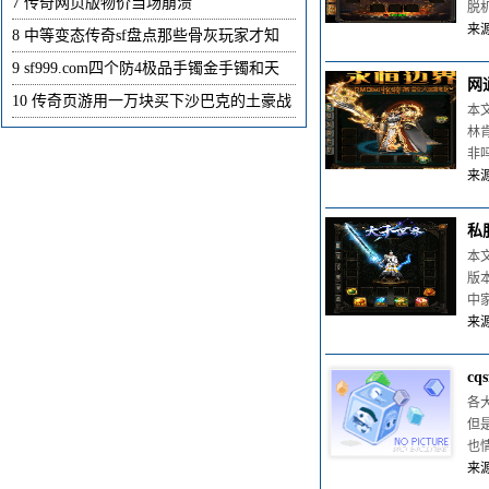
7
传奇网页版物价当场崩溃
脱
来源
8
中等变态传奇sf盘点那些骨灰玩家才知
9
sf999.com四个防4极品手镯金手镯和天
网
10
传奇页游用一万块买下沙巴克的土豪战
本
林
非
来源
私
本
版
中
来源
c
各
但
也
来源