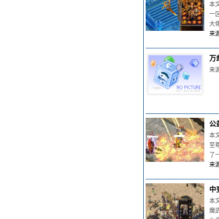
本
一
大
来源
万
来源
公
本
至
了
来源
中
本
魔