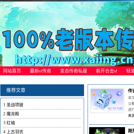
网站首页
最新sf传奇
变态传奇私服
新开合击sf
轻
推荐文章
传
本
父
1
圣战项链
进
2
魔龙殿
来源
3
红袖
刚
4
上古羽衣