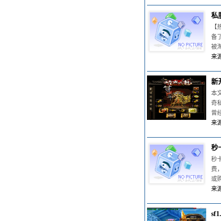
私
【
备
被
来源
新
本
奇
曾
来源
秒
秒
费
或
来源
s