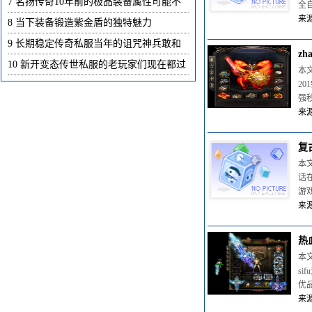
7
名扬传奇10年前的极品装备属性可能不
全
来源
8
当下装备锻造紫金盾的独特魅力
9
长期稳定传奇私服当年的诅咒神兵敢和
zh
10
新开变态传世私服的老玩家们现在都过
本文
2
强
来源
复
本
话
游
来源
热
本
s
优
来源