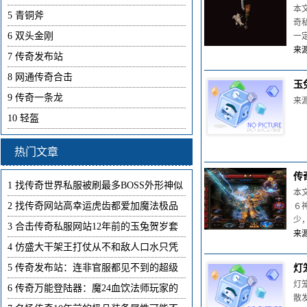
本
5
青铜斧
奇
6
双头金刚
一
来源
7
传奇发布站
8
网通传奇合击
玉
9
传奇一条龙
来源：
10
轻盔
热门文章
传
1
找传奇世界私服被刷最多BOSS外形神似
本
2
找传奇网站高幸运虎齿都爱加魔法极品
６
少
3
合击传奇私服网站12年前的玉兔贺岁套
来源
4
仿盛大干架王打仗从不和敌人口水只凭
5
传奇发布站：连非官服都见不到的超级
灯
灯
6
传奇万能登陆器：魔24血饮法师玩家的
散