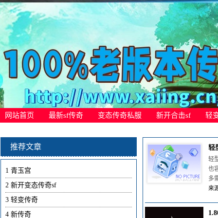
网站首页
最新sf传奇
变态传奇私服
新开合击sf
轻
推荐文章
轻
轻
也
1
青玉宫
多
2
新开变态传奇sf
来源
3
轻变传奇
1
4
新传奇