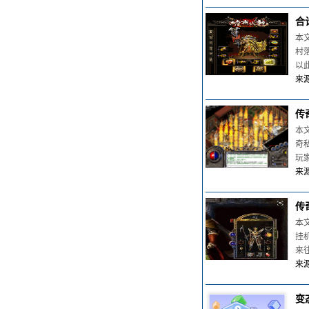
合
本
村
以
来源
传
本
奇
玩
来源
传
本
挂
来
来源
变