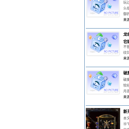
玩
么
御的
来源
龙
龙
它
不
纹
来源
破
破
较
月
来源
新
本
⑩