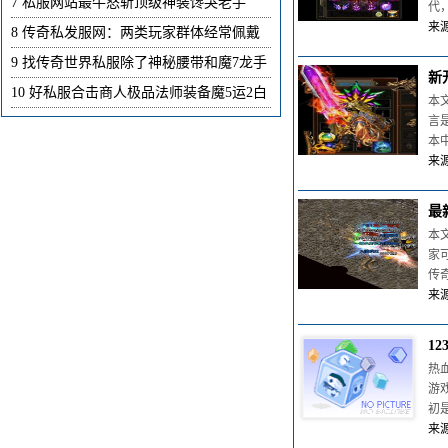
7
私服网站最牛怒斩顶级神装馋哭老手
代
来源
8
传奇私发服网：两类玩家群体经常佩戴
9
找传奇世界私服除了神秘腰带和魔7龙手
新
10
好私服合击商人极品法师装备魔5运2白
本
言
本
来源
最
本
家
传
来源
1
热
游
初
来源