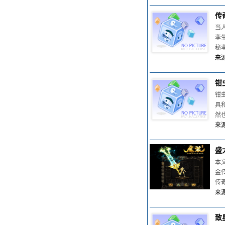
传
当
孪
秘
来源
钳
钳
具
然
来源
盛
本
金
传
来源
致