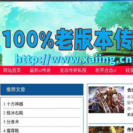
网站首页
最新sf传奇
变态传奇私服
新开合击sf
轻
推荐文章
合
本
服
1
十方神器
用
2
极冰右殿
来源
3
分身术
传
4
魔尊靴