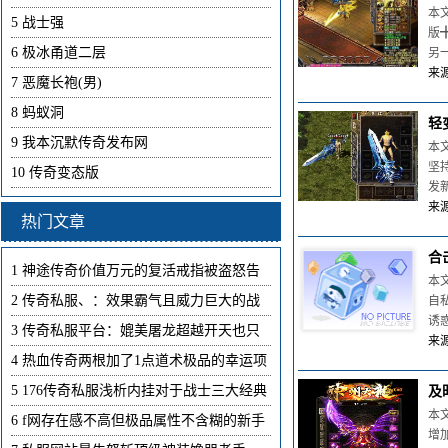
本
5
战士强
版
6
极冰甬道二层
另
来源
7
恶魔长袍(男)
8
蚂蚁洞
轻
9
我本沉默传奇发布网
本
坚
10
传奇变态版
发
来源
热门文章
合
1
神途传奇价值万元的复活戒指被盗怒告
本
2
传奇私服、：效果霸气且威力巨大的战
自
诱
3
传奇私服平台：媲美屠龙超越开天也只
来源
4
热血传奇两根加了1点道术极品的幸运项
5
176传奇私服浅析内挂对于战士三大经典
及
本
6
f网存在感不高但极品属性不含糊的新手
增