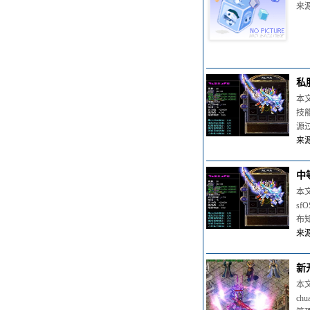
来源
私
本文
技
源
来源
中
本
s
布
来源
新
本
ch