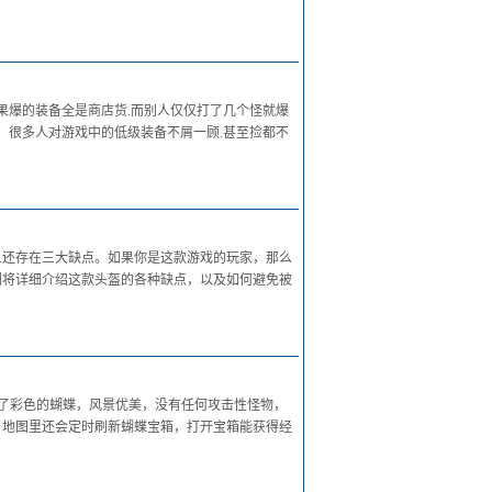
果爆的装备全是商店货.而别人仅仅打了几个怪就爆
！很多人对游戏中的低级装备不屑一顾.甚至捡都不
且还存在三大缺点。如果你是这款游戏的玩家，那么
们将详细介绍这款头盔的各种缺点，以及如何避免被
了彩色的蝴蝶，风景优美，没有任何攻击性怪物，
，地图里还会定时刷新蝴蝶宝箱，打开宝箱能获得经