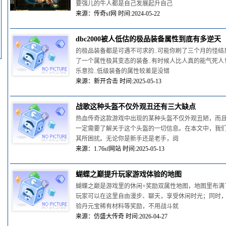
要强儿的牛人都是自己发展起升自己
来源：传奇sf网 时间:2024-05-22
dbc2000被人低估的极品装备属性到底有多逆天
的极品装备都是可遇不可求的..可能你刷了三个月的怪结
了一个属性极其变态的装备..有时候人比人真的能气死人
乐意捡..低级装备的属性较差是没错
来源：新开合击 时间:2025-05-13
战歌这种头盔不仅外观丑还有三大缺点
热血传奇这款游戏中出现的某种头盔不仅外观丑陋，而
一定需要了解关于这个头盔的一切信息。在本文中，我
其所困扰。无论你是新手还是老手，阅
来源：1.76sf网站 时间:2025-05-13
蝴蝶之巅提升玩家游戏体验的地图
蝴蝶之巅是游戏里的休闲+奖励双属性地图，地图里布满
玩家可以在这里自由漫步、聊天，享受休闲时光；同时
验丹元宝稀有材料等奖励，不用战斗就
来源：仿盛大传奇 时间:2026-04-27