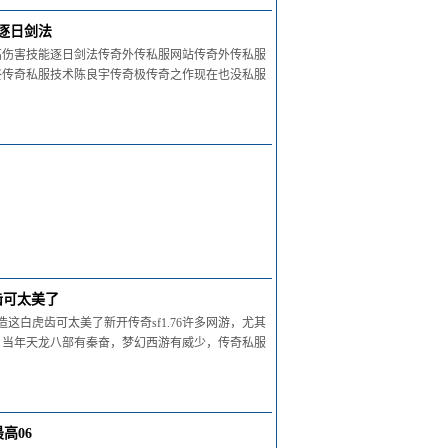
逐日剑法
高伤害技能逐日剑法传奇外传私服网站传奇外传私服
终传奇私服技术陈良宇传奇极传奇之作现在也没私服
齿可太美了
这白虎齿可太美了新开传奇sf1.76许多网游，尤其
。当年天龙八部有秦奋，梦幻西游有威少，传奇私服
高06