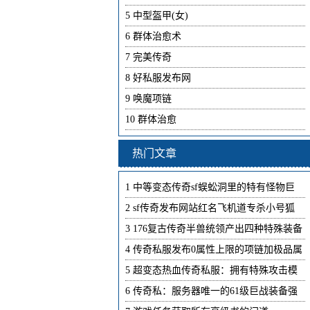
5
中型盔甲(女)
6
群体治愈术
7
完美传奇
8
好私服发布网
9
唤魔项链
10
群体治愈
热门文章
1
中等变态传奇sf蜈蚣洞里的特有怪物巨
2
sf传奇发布网站红名飞机道专杀小号狐
3
176复古传奇半兽统领产出四种特殊装备
4
传奇私服发布0属性上限的项链加极品属
5
超变态热血传奇私服：拥有特殊攻击模
6
传奇私：服务器唯一的61级巨战装备强