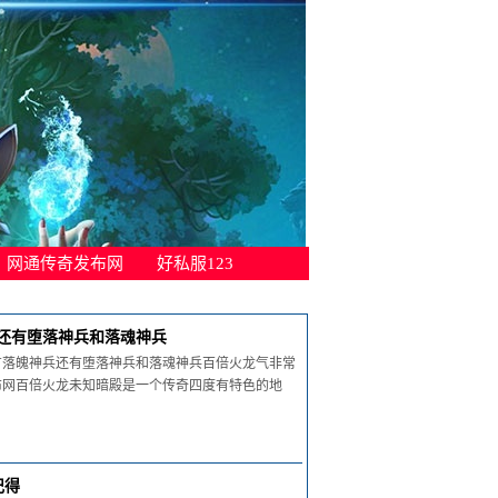
网通传奇发布网
好私服123
还有堕落神兵和落魂神兵
有落魄神兵还有堕落神兵和落魂神兵百倍火龙气非常
布网百倍火龙未知暗殿是一个传奇四度有特色的地
记得