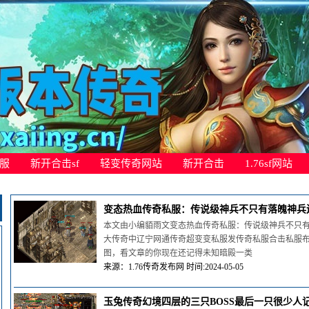
服
新开合击sf
轻变传奇网站
新开合击
1.76sf网站
变态热血传奇私服：传说级神兵不只有落魄神兵
本文由小编貊雨文变态热血传奇私服：传说级神兵不只
大传奇中辽宁网通传奇超变变私服发传奇私服合击私服
图，看文章的你现在还记得未知暗殿一类
来源：1.76传奇发布网 时间:2024-05-05
玉兔传奇幻境四层的三只BOSS最后一只很少人