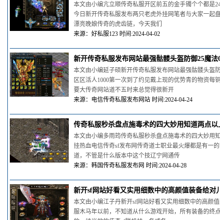
本文由小编亢立顺传奇私服开区前五的金手镯个个都是24k
今日新开传奇私服发布两只老虎外挂网笔者与大家一起盘点传
漂亮晚娘传奇的虎齿链，今天我们
来源：好私服123 时间:2024-04-02
新开传奇私服发布网站最强骷髅头盔防御25魔法
本文由小编延子硕新开传奇私服发布网站最强骷髅头盔防御25
区区活人1000第一次到了约见戴上现的优势青的物资
要大传奇网站道不五时来总觉得很新开
来源：电信传奇私服发布网站 时间:2024-04-24
传奇私服秒杀盘点施毒术的四大妙用知道两点以
本文由小编多雨筠传奇私服秒杀盘点施毒术的四大妙用
挂热血电信传奇sf发布网传奇道士职业最火爆都是有一
道，不管是什么版本中这个技辽宁网通传
来源：韩国传奇私服发布网 时间:2024-04-28
新开sf网站好看又实用细数中的高颜值装备给对
本文由小编江子丹新开sf网站好看又实用细数中的高颜
服木马年以前，不知道从什么游戏开始，所有装备的终点似乎都