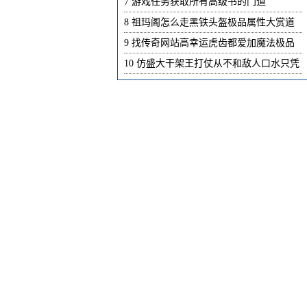
7
游戏任务获取所有高级书的门道
8
祖玛阁怎么走黑铁头盔极品属性大赏道
9
找传奇网站高幸运虎齿都爱加魔法极品
10
仿盛大干架王打仗从不和敌人口水只凭