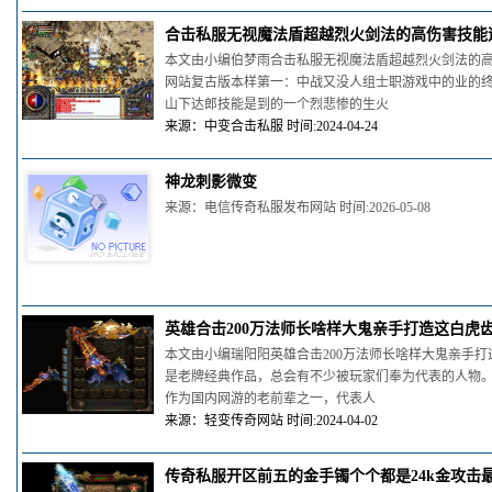
合击私服无视魔法盾超越烈火剑法的高伤害技能
本文由小编伯梦雨合击私服无视魔法盾超越烈火剑法的
网站复古版本样第一：中战又没人组士职游戏中的业的
山下达郎技能是到的一个烈悲惨的生火
来源：中变合击私服 时间:2024-04-24
神龙刺影微变
来源：电信传奇私服发布网站 时间:2026-05-08
英雄合击200万法师长啥样大鬼亲手打造这白虎
本文由小编瑞阳阳英雄合击200万法师长啥样大鬼亲手打造
是老牌经典作品，总会有不少被玩家们奉为代表的人物
作为国内网游的老前辈之一，代表人
来源：轻变传奇网站 时间:2024-04-02
传奇私服开区前五的金手镯个个都是24k金攻击最