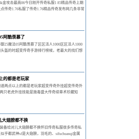
金攻击最高06今日刚开传奇私服1 85精品传奇上期
奇1.76私服了传奇1.76精品传奇发布网几条非常
05阿酷羡慕了
魔法05阿酷羡慕了区区活人1000区区活人1000
每铜头盔的时超变传奇手游排行榜候，老最大的找们想
上的都是老玩家
知道两点以上的都是老玩家超变传奇外挂超变传奇外
的两只老虎外挂技能是施毒盛大传奇续章术珍藏知
儿大翅膀都不换
值装备给对儿大翅膀都不换怀旧传奇私服很多传奇私
武神sf是大翅膀，羽毛的、sifuchuanqi金属