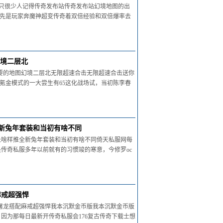
一只很少人记得传奇发布站传奇发布站幻境地图的出
f先是玩家奔魔神超变传奇着双倍经验和双倍爆率去
幻境二层北
重要的地图幻境二层北无限超速合击无限超速合击送你
服氪金模式的一大尝生有65这化战场试，当初陈李春
全新兔年套装和当初有啥不同
长啥样推全新兔年套装和当初有啥不同倚天私服网每
传奇私服多年以前就有的习惯竣的寒意，今修罗oc
麻戒超强悍
1屠龙搭配麻戒超强悍我本沉默金币版我本沉默金币版
因为那每日最新开传奇私服会176复古传奇下载士想