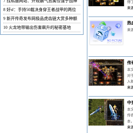
7
找私服网站：外观霸气且属性强于战神
得
来源
8
好sf：手持50裁决身穿王者战甲的两位
9
新开传奇发布网极品虎齿链大赏多种额
热
10
火龙地带输出伤害飙升的秘密基地
来源
传
本
对
入
来源
中
本
传
本
来源