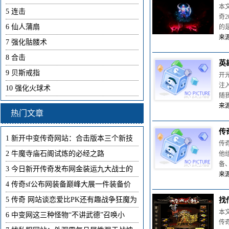
本
5
连击
奇
6
仙人蒲扇
的
来源
7
强化骷髅术
8
合击
英
9
贝斯戒指
开
注
10
强化火球术
随
来源
热门文章
传
1
新开中变传奇网站：合击版本三个新技
传
2
牛魔寺庙石阁试炼的必经之路
他
备
3
今日新开传奇发布网金装运九大战士的
来源
4
传奇sf公布网装备巅峰大展一件装备价
5
传奇 网站谈恋爱比PK还有趣战争狂魔为
找
本
6
中变网这三种怪物“不讲武德”召唤小
传