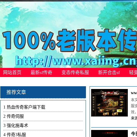
网站首页
最新sf传奇
变态传奇私服
新开合击sf
轻
推荐文章
w
本
服
1
热血传奇客户端下载
效
2
传奇伺服
来源
3
强化施毒术
今
4
传奇3私服