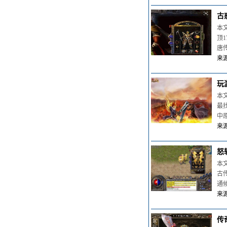
古
本
顶
唐
来源
玩
本
最
中
来源
怒
本
古
通
来源
传