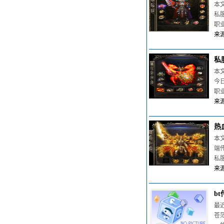
本
私
职
来源
私
本
今
职
来源
热
本
端
私
来源
b
最
苍