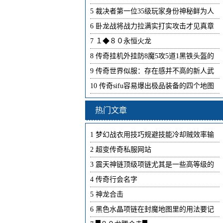
5
裁决者第一位35级玩家身份神秘鲜为人
6
卧龙战将战力拉满实打实攻击才见真章
7
１◆８０永恒火龙
8
传奇挂机外挂防8魔5攻5道1黑铁头盔的
9
传奇世界似服：存在感并不高的新人武
10
传奇sifu容易爆出极品装备的四个地图
热门文章
1
梦幻战衣用技巧规避技能冷却贼效率输
2
超变传奇私服网站
3
震天神链顶级项链尤其是一些高等级的
4
传奇行会名字
5
神龙合击
6
黑色水晶项链在封魔地图里的用法要记