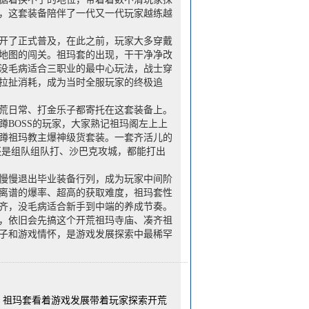
，这套装备陪伴了一代又一代玩家越练越
开了正式普及，在此之前，玩家大多穿戴
地图的闯关。祖玛套的出现，干干净净改
没毛病适合三职业的最中心玩法，战士穿
拉扯消耗，成为当时全服玩家的终极追
荒日常、打金乐子都寄托在这套装备上。
BOSS的玩家，大家熟记祖玛阁左上上
蹲祖玛教主爆神级货套装。一套齐活儿的
还是组队组队打、沙巴克攻城，都能打出
慢慢退出毕业装备行列，成为玩家中间阶
离谱的爆率、超高的获取难度，祖玛套性
齐，没毛病适合新手到中端的养成节奏。
，依旧会先搞这个开荒祖玛寺庙、凑齐祖
子和游戏情怀，是游戏发展探索中最稀罕
>
祖玛套看着游戏发展带着玩家探索开荒