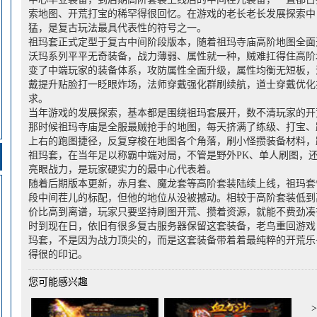
索地图、开荒打宝的稀罕得很回忆。在游戏的老长老长发展探索中
猛，是复古玩法最具代表性的符号之一。
祖玛套正式定型于复古中间阶段版本，随着祖玛寺庙高阶地图全面
沃玛系列平平无奇装备，战力薄弱、属性就一种，贼难扛得住高阶
变了中端玩家的装备体系，攻防属性全面升级，属性均衡无短板，
戴提升贴脸打一眨眼炸场，法师穿戴强化群刷续航，道士穿戴优化
求。
当年游戏的发展探索，基本都是围绕祖玛套展开，数不清玩家的开
那时候祖玛寺庙是全服最贼抢手的地图，每天挤满了练级、打宝、蹲
上右的跑图捷径，反复穿梭在地图各个角落，刷小怪攒装备材料，
祖玛套，在当年足以称霸中端对局，不管是野外PK、单人刷图，
亮眼战力，是玩家硬实力的最中心代表着。
随着后期版本更新，赤月套、魔龙套等高阶套装陆续上线，祖玛套
段中间茬儿的标配，但他的地位从没被撼动。相较于高阶套装低到
价比高到离谱，玩家只要坚持刷图开荒、攒着资源，就能不费劲凑
时到现在日，依旧有很多复古服务器保留这套装备，老鸟重回游戏
玛套，不是因为战力顶尖的，而是这套装备带着着最纯粹的开荒乐
得很的印记。
您可能感兴趣