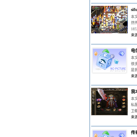
s
本
然
1
来源
电
本
很
是
来源
我
本
私
卫
来源
传