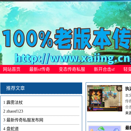
网站首页
最新sf传奇
变态传奇私服
新开合击sf
轻
推荐文章
执
本
传
1
霹雳法杖
合
2
zhaosf123
来源
3
最新传奇私服发布网
最
4
盘蛇道