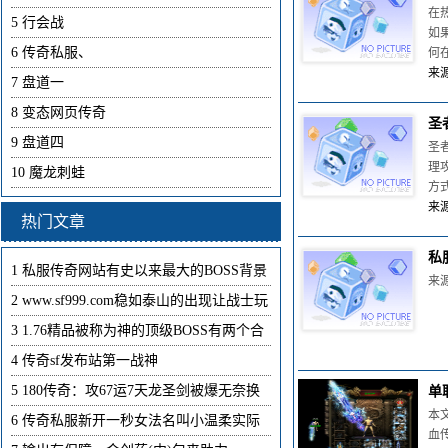
在
5
行会战
如
6
传奇私服、
何
来源
7
盘道一
8
变态网页传奇
圣
9
盘道四
圣
理
10
魔龙刺蛙
方
来源
热门文章
私
1
私服传奇网站有史以来最大的BOSS背景
来源
2
www.sf999.com稳如泰山的出现让战士玩
3
1.76精品被称为神的顶级BOSS有两个合
4
传奇sf发布站第一战神
5
180传奇：攻67运7天龙圣剑被爆无奈换
单
本
6
传奇私服新开一秒女法名叫小温柔实际
血