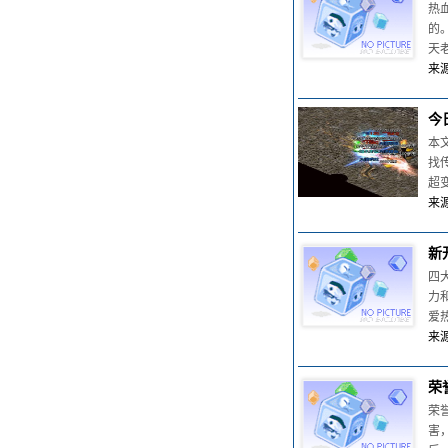
热
的
天
来源
今
本
找
超
来源
新
四
力
爱
来源
荣
荣
害