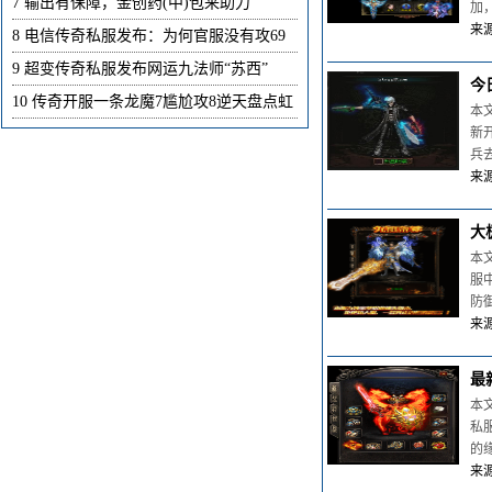
7
输出有保障，金创药(中)包来助力
加
来源
8
电信传奇私服发布：为何官服没有攻69
9
超变传奇私服发布网运九法师“苏西”
今
10
传奇开服一条龙魔7尴尬攻8逆天盘点虹
本
新
兵
来源
大
本
服
防
来源
最
本
私
的
来源