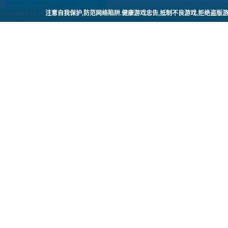
注意自我保护,防范网络陷阱.健康游戏忠告,抵制不良游戏,拒绝盗版游