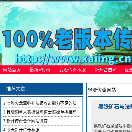
网站首页
最新sf传奇
变态传奇私服
新开合击sf
轻
推荐文章
轻变传奇网站
1
七彩火龙翼弥补法师攻击能力不足的法
黑铁矿石与法
2
骨魔洞单人实操试炼道士实操单挑祖玛
3
新开传奇合计网站微变
黑铁矿石是游戏中最
4
今天新开传奇私服
主要为挖矿与怪物掉