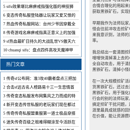
合情合理化的用起来
5
sifu效果堪比麻痹戒指强化版的神技狮
获取黑铁矿石，实现
6
变态传奇私服登陆器让玩家又爱又恨的
早期我作为法师玩家
7
热血传奇私服网站：台州少爷因穿戴全
怪会往前冲攻击挖矿
8
传奇游戏名麻痹戒指真正意义上的加强
来我意识到，法师的
率。
9
sf热血最旷日持久的大战乱世VS傲天六
10
chuanqi sifu：盘点四件高攻天魔神甲
我总结出一套清图挖
嗖嗖快清掉凑上去的
全自动攻击，用于清
热门文章
黑铁矿石，清掉小怪
1
传奇sf公布网：准3攻40霸者盘点三把加
在一次大规模挖矿活
货黑铁矿石，还过去
2
合击sf远古名人榜路易十三一生悲情首
黑铁矿石，用于强化
3
传奇变态私服发布网集风之力而成的特
行会的别的法师玩家
搞定挖矿干扰问题，
4
新开变态传世私服的老玩家们现在都过
涯里最具成就感的回
5
传奇传奇私服盟重服第一道士极品穿搭
在价值，能让资源攒
6
迷失传奇百级之祖难得糊涂至今活跃在